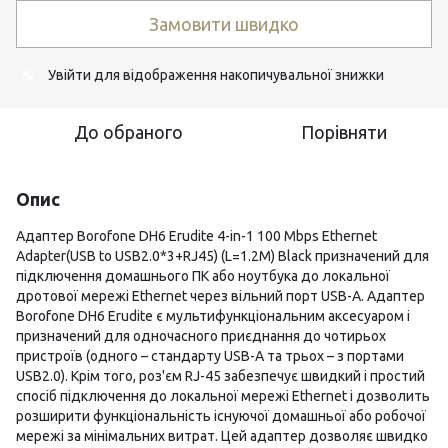
Замовити швидко
Увійти
для відображення накопичувальної знижки
%
До обраного
Порівняти
Опис
Адаптер Borofone DH6 Erudite 4-in-1 100 Mbps Ethernet
Adapter(USB to USB2.0*3+RJ45) (L=1.2M) Black призначений для
підключення домашнього ПК або ноутбука до локальної
дротової мережі Ethernet через вільний порт USB-A. Адаптер
Borofone DH6 Erudite є мультифункціональним аксесуаром і
призначений для одночасного приєднання до чотирьох
пристроїв (одного – стандарту USB-A та трьох – з портами
USB2.0). Крім того, роз'єм RJ-45 забезпечує швидкий і простий
спосіб підключення до локальної мережі Ethernet і дозволить
розширити функціональність існуючої домашньої або робочої
мережі за мінімальних витрат. Цей адаптер дозволяє швидко